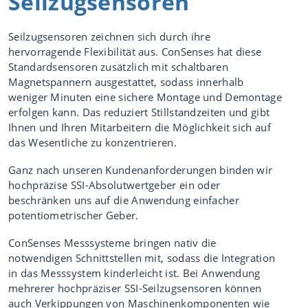
Seilzugsensoren
Data
Science /
Seilzugsensoren zeichnen sich durch ihre
Deep Data
hervorragende Flexibilität aus. ConSenses hat diese
Zielorientierung
Standardsensoren zusätzlich mit schaltbaren
Peoples
Magnetspannern ausgestattet, sodass innerhalb
Business
weniger Minuten eine sichere Montage und Demontage
erfolgen kann. Das reduziert Stillstandzeiten und gibt
Industrial Int
Ihnen und Ihren Mitarbeitern die Möglichkeit sich auf
elligence
das Wesentliche zu konzentrieren.
Videos
Ganz nach unseren Kundenanforderungen binden wir
Datenbasierte
hochpräzise SSI-Absolutwertgeber ein oder
Services
beschränken uns auf die Anwendung einfacher
OEE
potentiometrischer Geber.
steigern
ConSenses Messsysteme bringen nativ die
Digitalisierung
notwendigen Schnittstellen mit, sodass die Integration
an Pressen
in das Messsystem kinderleicht ist. Bei Anwendung
Process
mehrerer hochpräziser SSI-Seilzugsensoren können
Monitoring
auch Verkippungen von Maschinenkomponenten wie