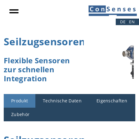
Projektergeb
nisse
DE
EN
/
Produktivitätssteigerung
Lastreduktion
Seilzugsensoren
Außermittigkeit
Produktvideo
Flexible Sensoren
Referenzen
zur schnellen
Integration
Kompetenzen
Produkt
Technische Daten
Eigenschaften
Erfolgsfaktor
Zubehör
en
IoT
Stundenglas