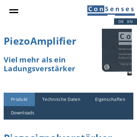
Projektbeispi
ele
DE
EN
/
Konnektivität
Integration
PiezoAmplifier
AutoReport
Öffentliche
Viel mehr als ein
Projekte
Ladungsverstärker
Projektergeb
nisse
Produktivitätssteigerung
Lastreduktion
Produkt
Technische Daten
Eigenschaften
Außermittigkeit
Downloads
Produktvideo
Referenzen