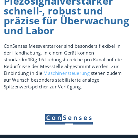
Piezosignalverstärker
schnell-, robust und
Kompetenzen
präzise für Überwachung
und Labor
Erfolgsfaktor
en
ConSenses Messverstärker sind besonders flexibel in
IoT
der Handhabung. In einem Gerät können
Stundenglas
standardmäßig 16 Ladungsbereiche pro Kanal auf die
Bedürfnisse der Messstelle abgestimmt werden. Zur
Data
Einbindung in die
Maschinensteuerung
stehen zudem
Science /
auf Wunsch besonders stabilisierte analoge
Deep Data
Spitzenwertspeicher zur Verfügung.
Zielorientierung
Peoples
Business
Industrial Int
elligence
Videos