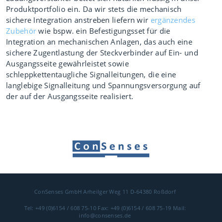
Produktportfolio ein. Da wir stets die mechanisch
sichere Integration anstreben liefern wir
ergänzendes
Zubehör
wie bspw. ein Befestigungsset für die
Integration an mechanischen Anlagen, das auch eine
sichere Zugentlastung der Steckverbinder auf Ein- und
Ausgangsseite gewährleistet sowie
schleppkettentaugliche Signalleitungen, die eine
langlebige Signalleitung und Spannungsversorgung auf
der auf der Ausgangsseite realisiert.
ConSenses GmbH
Arheilger Weg 11
D-64380 Roßdorf
Tel: +49 (0)6154 / 608 75-10
Fax: +49 (0)6154 / 608 75-19
Mail:
info@consenses.de